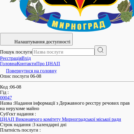
Налаштування доступності
Пошук послуги
Реєстрація
Вхід
Головна
Контакти
Про ЦНАП
Повернутися на головну
Опис послуги 06-08
Код
:
06-08
Гід
:
00047
Назва
:
Надання інформації з Державного реєстру речових прав
на нерухоме майно
Суб'єкт надання
:
ЦНАП Виконавчого комітету Мирноградської міської ради
Строк надання
:
3 календарні дні
Платність послуги
: