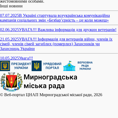
жестомовними особами.
Інші новини
07.07.2025
В Україні стартувала всеукраїнська комунікаційна
кампанія соціальних змін «Безбар’єрність – це коли можеш»
02.06.2025
УВАГА!!! Важлива інформація для дружин ветеранів!
21.05.2025
УВАГА!!! Інформація для ветеранів війни, членів їх
сімей, членів сімей загиблих (померлих) Захисників чи
Захисниць України
10.05.2025
Увага!!!
© Веб-портал ЦНАП Мирноградської міської ради, 2026