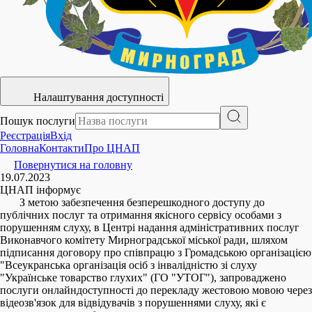
Налаштування доступності
Пошук послуги
Реєстрація
Вхід
Головна
Контакти
Про ЦНАП
Повернутися на головну
19.07.2023
ЦНАП інформує
З метою забезпечення безперешкодного доступу до
публічних послуг та отримання якісного сервісу особами з
порушенням слуху, в Центрі надання адміністративних послуг
Виконавчого комітету Мирноградської міської ради, шляхом
підписання договору про співпрацю з Громадською організацією
"Всеукранська організація осіб з інвалідністю зі слуху
"Українське товарство глухих" (ГО "УТОГ"), запроваджено
послуги онлайндоступності до перекладу жестовою мовою через
відеозв'язок для відвідувачів з порушеннями слуху, які є