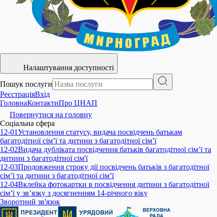
Налаштування доступності
Пошук послуги
Реєстрація
Вхід
Головна
Контакти
Про ЦНАП
Повернутися на головну
Соціальна сфера
12-01
Установлення статусу, видача посвідчень батькам
багатодітної сім’ї та дитини з багатодітної сім’ї
12-02
Видача дубліката посвідчення батьків багатодітної сім’ї та
дитини з багатодітної сім'ї
12-03
Продовження строку дії посвідчень батьків з багатодітної
сім’ї та дитини з багатодітної сім’ї
12-04
Вклейка фотокартки в посвідчення дитини з багатодітної
сім’ї у зв’язку з досягненням 14-річного віку
Зворотний зв'язок