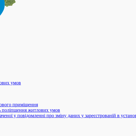
лових умов
лового приміщення
ть поліпшення житлових умов
значеної у повідомленні про зміну даних у зареєстрованій в уста