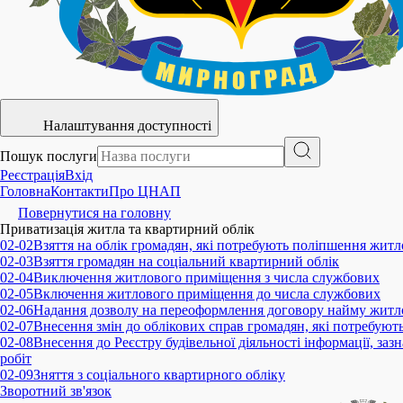
Налаштування доступності
Пошук послуги
Реєстрація
Вхід
Головна
Контакти
Про ЦНАП
Повернутися на головну
Приватизація житла та квартирний облік
02-02
Взяття на облік громадян, які потребують поліпшення жит
02-03
Взяття громадян на соціальний квартирний облік
02-04
Виключення житлового приміщення з числа службових
02-05
Включення житлового приміщення до числа службових
02-06
Надання дозволу на переоформлення договору найму жит
02-07
Внесення змін до облікових справ громадян, які потребую
02-08
Внесення до Реєстру будівельної діяльності інформації, за
робіт
02-09
Зняття з соціального квартирного обліку
Зворотний зв'язок